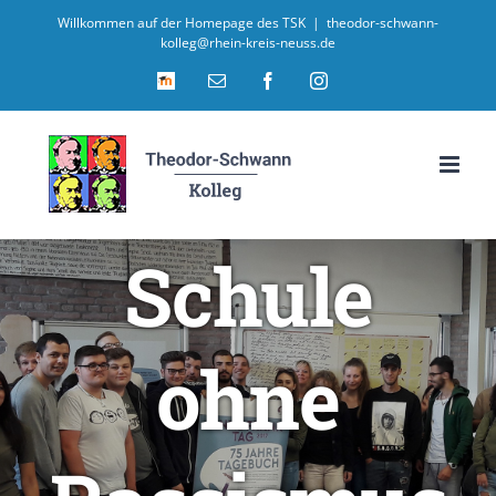
Willkommen auf der Homepage des TSK
|
theodor-schwann-
kolleg@rhein-kreis-neuss.de
Email
Facebook
Instagram
Schule
ohne