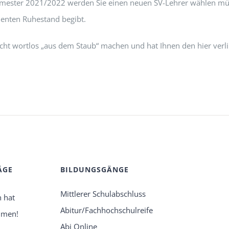
mester 2021/2022 werden Sie einen neuen SV-Lehrer wählen müs
ienten Ruhestand begibt.
icht wortlos „aus dem Staub“ machen und hat Ihnen den hier verl
ÄGE
BILDUNGSGÄNGE
Mittlerer Schulabschluss
h hat
Abitur/Fachhochschulreife
mmen!
Abi Online