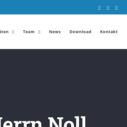
Email
Facebook
Inst
äten
Team
News
Download
Kontakt
errn Noll