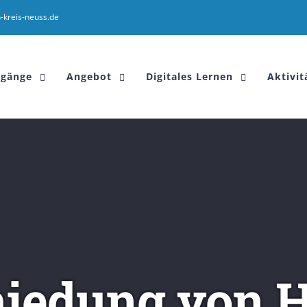
-kreis-neuss.de
sgänge
Angebot
Digitales Lernen
Aktivit
iedung von H