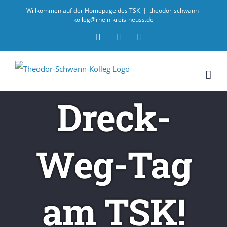
Willkommen auf der Homepage des TSK
|
theodor-schwann-
kolleg@rhein-kreis-neuss.de
Email
Facebook
Instagram
Dreck-
Weg-Tag
am TSK!