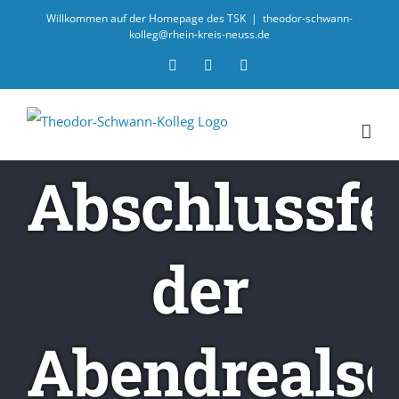
Willkommen auf der Homepage des TSK
|
theodor-schwann-
kolleg@rhein-kreis-neuss.de
Email
Facebook
Instagram
Abschlussfe
der
Abendrealsc