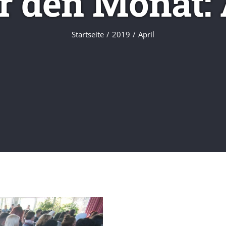
ür den Monat:
Startseite
/
2019
/
April