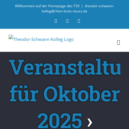
Willkommen auf der Homepage des TSK
|
theodor-schwann-
kolleg@rhein-kreis-neuss.de
Email
Facebook
Instagram
Veranstaltu
für Oktober
2025
›