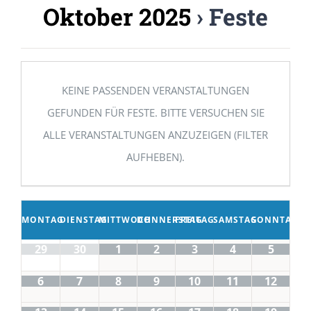
Oktober 2025
› Feste
KEINE PASSENDEN VERANSTALTUNGEN
GEFUNDEN FÜR FESTE. BITTE VERSUCHEN SIE
ALLE VERANSTALTUNGEN ANZUZEIGEN (FILTER
AUFHEBEN).
MONTAG
DIENSTAG
MITTWOCH
DONNERSTAG
FREITAG
SAMSTAG
SONNTAG
29
30
1
2
3
4
5
6
7
8
9
10
11
12