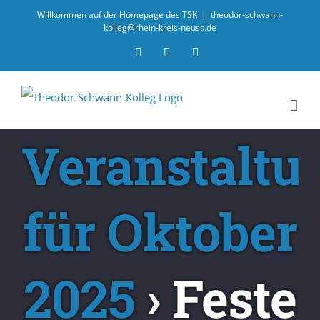
Willkommen auf der Homepage des TSK
|
theodor-schwann-
kolleg@rhein-kreis-neuss.de
Email
Facebook
Instagram
Veranstaltu
für Oktober
2025
› Feste