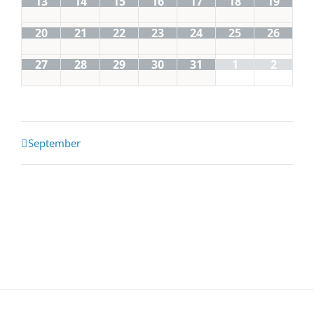
13
14
15
16
17
18
19
20
21
22
23
24
25
26
27
28
29
30
31
1
2
Kalender
September
Monatsnavigation